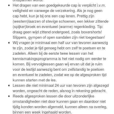
Het dragen van een goedgekeurde cap is verplicht i.v.m.
veiligheid en vanwege de verzekering. Als je nog geen
cap hebt, kun je bij ons een cap lenen. Prettig zijn
(western)laarzen of stevige schoenen, een lekker zittende
(spijker)broek en eventueel (warme) regenkleding. Tip:
draag geen wijd zittend ondergoed, zoals boxershorts!
Slippers, gympen of open sandalen zijn niet toegestaan!
Wij vragen je minimaal een half uur van tevoren aanwezig
te zijn, zodat je tijd genoeg hebt om zelf te poetsen en te
zadelen. Alleen bij de eerste twee lessen van het
kennismakingsprogramma is het niet nodig om eerder te
komen. Bij vervolglessen gaan wij ervan uit dat je ruim
voor de lestijd aanwezig bent om zelfstandig te poetsen
en eventueel te zadelen, zodat we op de afgesproken tijd
kunnen starten met de les.
Lessen die niet minimaal 24 uur van tevoren zijn afgezegd
worden, ongeacht de reden, alsnog in rekening gebracht.
Reeds afgesproken lessen die door uitzonderlijke
omstandigheden niet door kunnen gaan en daardoor niet
tijdig konden worden afgemeld, kunnen alleen na overleg,
binnen een week ingehaald worden.