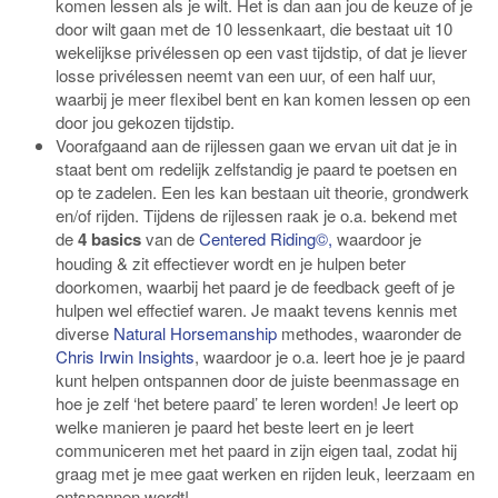
komen lessen als je wilt. Het is dan aan jou de keuze of je
door wilt gaan met de 10 lessenkaart, die bestaat uit 10
wekelijkse privélessen op een vast tijdstip, of dat je liever
losse privélessen neemt van een uur, of een half uur,
waarbij je meer flexibel bent en kan komen lessen op een
door jou gekozen tijdstip.
Voorafgaand aan de rijlessen gaan we ervan uit dat je in
staat bent om redelijk zelfstandig je paard te poetsen en
op te zadelen. Een les kan bestaan uit theorie, grondwerk
en/of rijden. Tijdens de rijlessen raak je o.a. bekend met
de
4 basics
van de
Centered Riding©,
waardoor je
houding & zit effectiever wordt en je hulpen beter
doorkomen, waarbij het paard je de feedback geeft of je
hulpen wel effectief waren. Je maakt tevens kennis met
diverse
Natural Horsemanship
methodes, waaronder de
Chris Irwin Insights
, waardoor je o.a. leert hoe je je paard
kunt helpen ontspannen door de juiste beenmassage en
hoe je zelf ‘het betere paard’ te leren worden! Je leert op
welke manieren je paard het beste leert en je leert
communiceren met het paard in zijn eigen taal, zodat hij
graag met je mee gaat werken en rijden leuk, leerzaam en
ontspannen wordt!